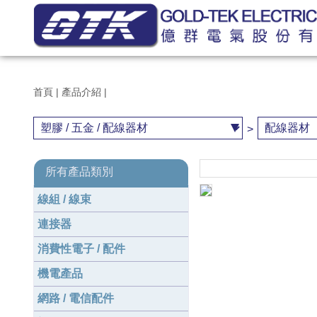
首頁
|
產品介紹
|
>
所有產品類別
線組 / 線束
連接器
消費性電子 / 配件
機電產品
網路 / 電信配件