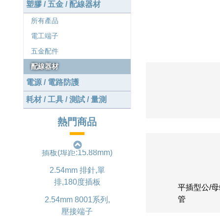
塑膠 / 五金 / 配線器材
所有產品
Type-C 3合1線器
電工端子
(HDMI/USB 3.2/PD)
五金配件
1.20mm 1202系列,
配線器材
板端基座,90度表面
貼焊
電源 / 電路防護
1.25mm 1285系列,
耗材 / 工具 / 測試 / 量測
壓接端子
熱門商品
D-SUB 雙埠型,90度
插板(埠距:15.88mm)
2.54mm 排針,單
排,180度插板
2.54mm 8001系列,
平插型公/
壓接端子
管
Type-C 3合1線器