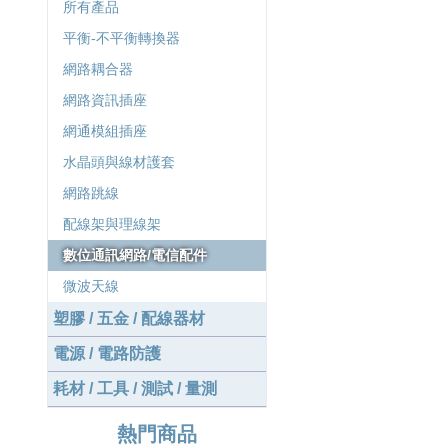
所有產品
平衡-不平衡轉換器
網路耦合器
網路資訊插座
網通模組插座
水晶頭與線材護套
網路跳線
配線架與理線架
數位通訊網路/電信配件
Type-C 3合1線器
(HDMI/USB 3.2/PD)
微波天線
塑膠 / 五金 / 配線器材
1.20mm 1202系列,
板端基座,90度表面
電源 / 電路防護
貼焊
耗材 / 工具 / 測試 / 量測
1.25mm 1285系列,
壓接端子
熱門商品