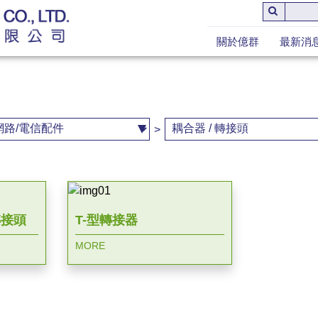
關於億群
最新消
>
5轉接頭
T-型轉接器
MORE