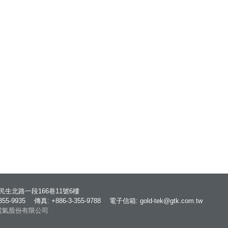
生北路一段166巷11號6樓
-355-9935
傳真: +886-3-355-9788
電子信箱: gold-tek@gtk.com.tw
億群電氣股份有限公司