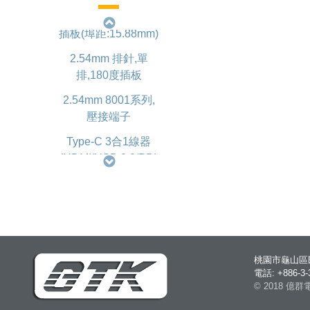
D-SUB 雙埠型,90度
插板(埠距:15.88mm)
2.54mm 排針,單
排,180度插板
2.54mm 8001系列,
壓接端子
Type-C 3合1線器
(HDMI/USB 3.2/PD)
1.20mm 1202系列,
板端基座,90度表面
貼焊
1.25mm 1285系列,
壓接端子
桃園市龜山區民
電話: +886-3
D-SUB 雙埠型,90度
© 2018 
插板(埠距:15.88mm)