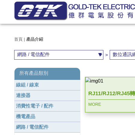
首頁
|
產品介紹
>
所有產品類別
線組 / 線束
RJ11/RJ12/RJ4
連接器
MORE
消費性電子 / 配件
機電產品
網路 / 電信配件